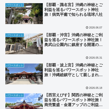
【那覇・識名宮】沖縄の神秘とご
パワースポット
利益を巡るパワースポット神社
旅！病気平癒で知られる琉球八社
2026.06.07
【那覇・沖宮】沖縄の神秘とご利
パワースポット
益を巡るパワースポット神社旅！
奥武山公園内に鎮座する開運の琉
球八社
2026.05.31
【那覇・波上宮】沖縄の神秘とご
パワースポット
利益を巡るパワースポット神社
旅！沖縄総鎮守として親しまれる
海辺の古社
2026.05.18
【西宮えびす】関西の神秘とご利
パワースポット
益を巡るパワースポット神社旅！
商売繁盛・金運アップのご利益で