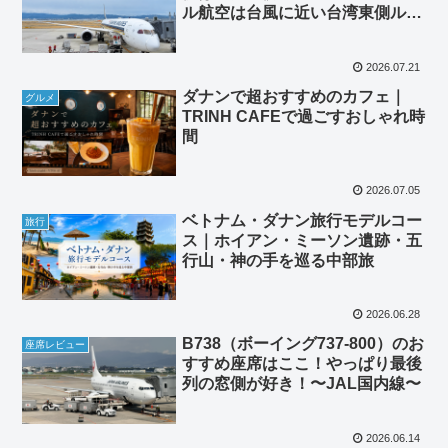
ル航空は台風に近い台湾東側ルー
トへ！
2026.07.21
ダナンで超おすすめのカフェ｜
グルメ
TRINH CAFEで過ごすおしゃれ時
間
2026.07.05
ベトナム・ダナン旅行モデルコー
旅行
ス｜ホイアン・ミーソン遺跡・五
行山・神の手を巡る中部旅
2026.06.28
B738（ボーイング737-800）のお
座席レビュー
すすめ座席はここ！やっぱり最後
列の窓側が好き！〜JAL国内線〜
2026.06.14