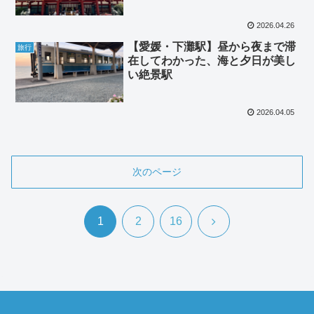
知られる西宮神社の魅力
2026.04.26
【愛媛・下灘駅】昼から夜まで滞
旅行
在してわかった、海と夕日が美し
い絶景駅
2026.04.05
次のページ
次
1
2
16
へ