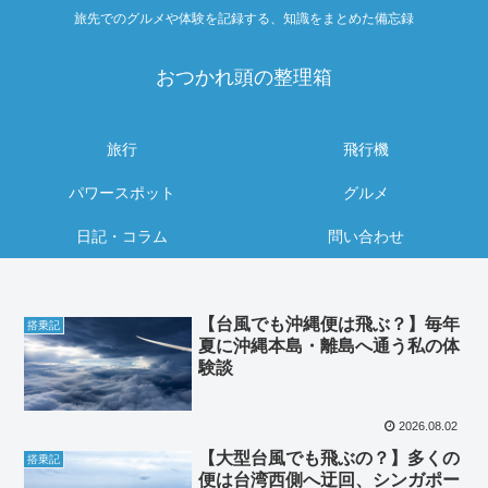
旅先でのグルメや体験を記録する、知識をまとめた備忘録
おつかれ頭の整理箱
旅行
飛行機
パワースポット
グルメ
日記・コラム
問い合わせ
【台風でも沖縄便は飛ぶ？】毎年
搭乗記
夏に沖縄本島・離島へ通う私の体
験談
2026.08.02
【大型台風でも飛ぶの？】多くの
搭乗記
便は台湾西側へ迂回、シンガポー