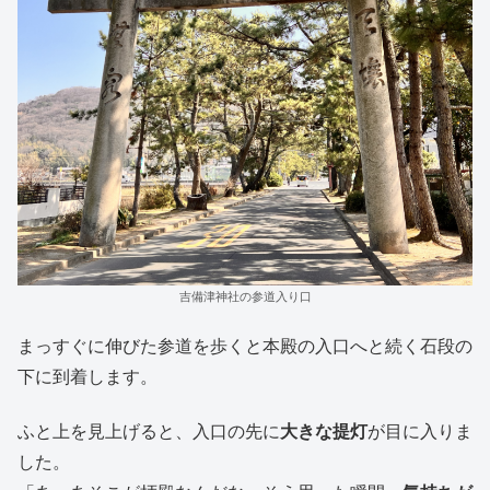
吉備津神社の参道入り口
まっすぐに伸びた参道を歩くと本殿の入口へと続く石段の
下に到着します。
ふと上を見上げると、入口の先に
大きな提灯
が目に入りま
した。