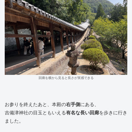
回廊を横から見ると長さが実感できる
お参りを終えたあと、本殿の
右手側
にある、
吉備津神社の目玉ともいえる
有名な長い回廊
を歩きに行き
ました。