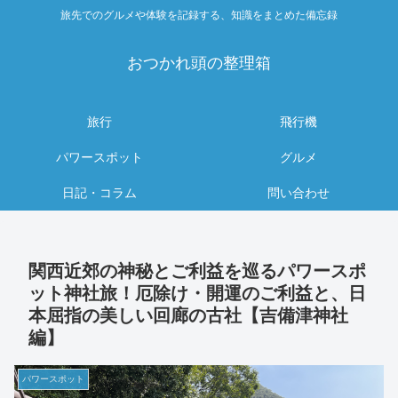
旅先でのグルメや体験を記録する、知識をまとめた備忘録
おつかれ頭の整理箱
旅行
飛行機
パワースポット
グルメ
日記・コラム
問い合わせ
関西近郊の神秘とご利益を巡るパワースポ
ット神社旅！厄除け・開運のご利益と、日
本屈指の美しい回廊の古社【吉備津神社
編】
パワースポット