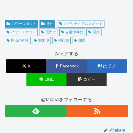
—
パワースポット
神社
スピリチュアルスポット
パワースポット
厄除け
吉備津神社
回廊
岡山の神社
御朱印
神社旅
開運
シェアする
X
Facebook
はてブ
LINE
コピー
@takaraをフォローする
@takara