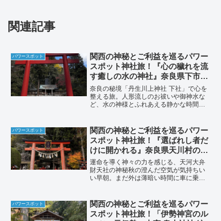
関連記事
関西の神秘とご利益を巡るパワー
パワースポット
スポット神社旅！『心の穢れを流
す癒しの水の神社』奈良県下市町
の丹生川上神社 下社 編
奈良の秘境「丹生川上神社 下社」で心を
整える旅。人形流しのお祓いや御神水な
ど、水の神様とふれあえる静かな時間
を、写真と言葉で丁寧に紹介します。
関西の神秘とご利益を巡るパワー
パワースポット
スポット神社旅！『選ばれし者だ
けに開かれる』奈良県天川村の天
河大弁財天社 編
運命を導く神々の力を感じる、天河大弁
財天社の神秘秋の澄んだ空気が気持ちい
い早朝。まだ外は薄暗い時間に車に乗っ
て家を出ました。目指すのは奈良県の山
奥にある「天河大弁財天社（てんかわだ
いべんざいてんしゃ）」。実はこの神
関西の神秘とご利益を巡るパワー
パワースポット
社、スピリチュアルな人たち...
スポット神社旅！「伊勢神宮のル