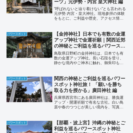
ーツ」元伊勢・内宮 皇大神社 編
“呼ばれないと辿り着けない”とも言われる
元伊勢 内宮・皇大神社。現地参拝の体験
をもとに、ご利益や歴史、アクセス情報
を詳しく紹介します。
【金持神社】日本でも有数の金運
パワースポット
アップ神社で金運祈願｜関西近郊
の神秘とご利益を巡るパワースポ
ット神社旅
鳥取県日野町の金持神社は、日本でも有
数の金運アップ神社。長い石段を登り、
静かな境内やご神木に触れ、御朱印もい
ただける人気のパワースポット。
関西の神秘とご利益を巡るパワー
パワースポット
スポット神社旅！ 「願いを勝ち
取る力を授かる」廣田神社 編
兵庫県西宮市にある廣田神社は、勝負運
アップ・開運祈願で有名な古社。白い鳥
居や春のつつじが美しい境内を、写真付
きで詳しくご紹介します。
【那覇・波上宮】沖縄の神秘とご
パワースポット
利益を巡るパワースポット神社