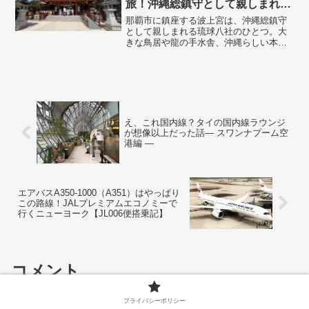
旅！沖縄総鎮守として親しまれる
海辺の古社
那覇市に鎮座する波上宮は、沖縄総鎮守
として親しまれる琉球八社のひとつ。大
きな鳥居や龍の手水舎、沖縄らしい本
殿、御朱印、波の上ビーチまで、海辺の
古社を実際の参拝順に紹介します。
え、これ国内線？タイの国内線ラウンジ
が想像以上だった話― スワンナプーム空
港編 ―
エアバスA350-1000（A351）はやっぱり
この路線！JALプレミアムエコノミーで
行くニューヨーク【JL006便搭乗記】
コメント
プライバシーポリシー