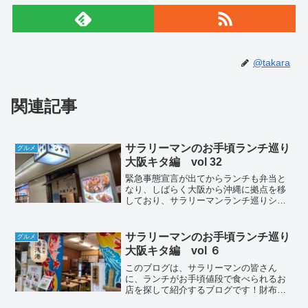
@takara
関連記事
サラリーマンのお手頃ランチ巡り
グルメ
大阪キタ編 vol 32
緊急事態宣言が出てからランチも弁当と
なり、しばらく大阪から沖縄に拠点を移
しており、サラリーマンランチ巡りシリ
ーズのブログも更新をしてませんでした
が、久々に大阪に戻ってきて、いつもの
フィールドにランチを食べに行ってきま
サラリーマンのお手頃ランチ巡り
グルメ
したので、ブログを更新し...
大阪キタ編 vol ６
このブログは、サラリーマンの皆さん
に、ランチがお手頃値段で食べられるお
店を探して紹介するブログです！財布に
優しいお店を探して食レポします！本日