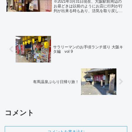
※2021年3月31日現在、大阪駅前周辺の
お昼どきは以前のようにお店に行列が行
列が出来る時もあり、活気を取り戻しつ
つあります。このブログでは、大阪（梅
田）駅前周辺で、お手頃の値段で美味し
いランチが食べられるお店を探して紹介
しています！今週は...
サラリーマンのお手頃ランチ巡り 大阪キ
タ編 vol 9
有馬温泉ぶらり日帰り旅！
コメント
コメントを書き込む