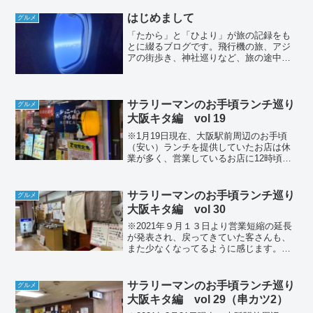
のランチで訪れたのは、大阪駅前第１ビ
ル地下1階の南側通路の西寄りにある、
はじめまして
グルメ
「地魚料理 湯浅港」さんで...
「たから」と「ひより」が旅の記録をも
とに綴るブログです。飛行機の旅、アジ
アの街歩き、神社巡りなど、旅の途中で
感じたことを静かに残しています。
サラリーマンのお手頃ランチ巡り
グルメ
大阪キタ編 vol 19
※1月19日現在、大阪駅前周辺のお手頃
（安い）ランチを提供していたお店は休
業が多く、営業しているお店に12時頃は
集中しますので、時間をずらしてお昼に
行かれることをお勧めします。このブロ
グでは、大阪（梅田）駅前周辺でお手頃
サラリーマンのお手頃ランチ巡り
グルメ
（安い）ランチが食べ...
大阪キタ編 vol 30
※2021年９月１３日より営業短縮の延長
が発表され、戻ってきていた客さんも、
また少なくなってるように感じます。大
阪駅周辺のお店は元気に頑張ってるので
応援して食べまくります！このブログで
は、大阪（梅田）駅前周辺で、お手頃の
サラリーマンのお手頃ランチ巡り
グルメ
値段で美味しいランチ...
大阪キタ編 vol 29（串カツ2）