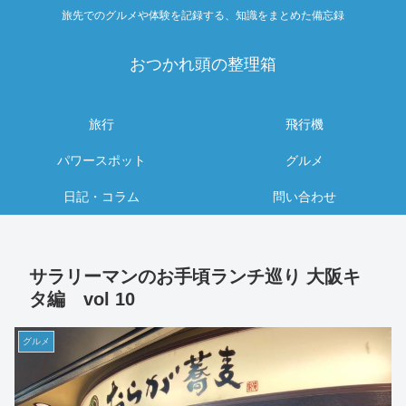
旅先でのグルメや体験を記録する、知識をまとめた備忘録
おつかれ頭の整理箱
旅行
飛行機
パワースポット
グルメ
日記・コラム
問い合わせ
サラリーマンのお手頃ランチ巡り 大阪キ
タ編 vol 10
グルメ