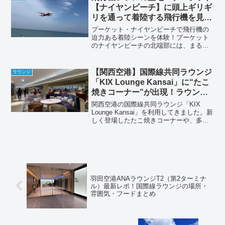
の函館の３大夜景（自己評...
【ナイヤンビーチ】に頭上ギリギ
リを通って着陸する飛行機を見に
行ってきました！！
プーケット・ナイヤンビーチで飛行機の
迫力ある着陸シーンを体験！プーケット
のナイヤンビーチの北端部には、まるで
空港の滑走路と海が一体化したような、
特別な体験を提供してくれる場所があり
ます！「東洋のセントマーチン」とも呼
【関西空港】国際線共同ラウンジ
ラウンジ
ばれるこのビーチは、プー...
「KIX Lounge Kansai」に“たこ
焼きコーナー”が出現！ラウンジ
内も探検してみました
関西空港の国際線共同ラウンジ「KIX
Lounge Kansai」を利用してきました。新
しく登場したたこ焼きコーナーや、多様
なフード、ラウンジ内の座席、マッサー
ジチェア、荷物ボックスなど実際の体験
を紹介します。
羽田空港ANAラウンジT2（第2ターミナ
ル）最新レポ！国際線ラウンジの場所・
雰囲気・フードまとめ