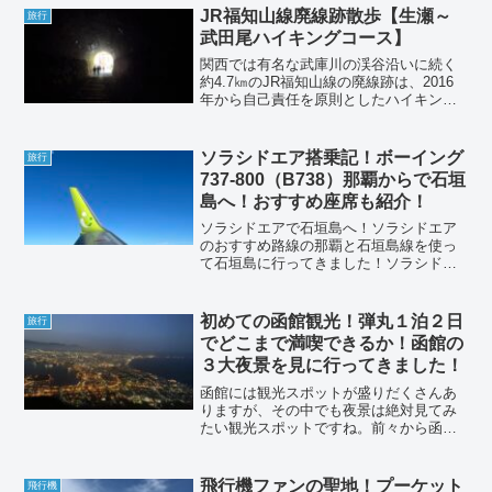
り、ANA会員ではダイヤモンド会員のみ
JR福知山線廃線跡散歩【生瀬～
旅行
が使えるラウンジ...
武田尾ハイキングコース】
関西では有名な武庫川の渓谷沿いに続く
約4.7㎞のJR福知山線の廃線跡は、2016
年から自己責任を原則としたハイキング
コースとして一般開放されています。な
んとも自己責任って穏やかでなさそうな
雰囲気ですが、この廃線コースには6つの
ソラシドエア搭乗記！ボーイング
旅行
トンネルと3つ...
737-800（B738）那覇からで石垣
島へ！おすすめ座席も紹介！
ソラシドエアで石垣島へ！ソラシドエア
のおすすめ路線の那覇と石垣島線を使っ
て石垣島に行ってきました！ソラシドエ
アは九州から東京を中心に路線を開設し
てますが、そのほかには沖縄の離島路線
を開設していて、いつも利用させてもら
初めての函館観光！弾丸１泊２日
旅行
っているのが那覇と石垣島...
でどこまで満喫できるか！函館の
３大夜景を見に行ってきました！
函館には観光スポットが盛りだくさんあ
りますが、その中でも夜景は絶対見てみ
たい観光スポットですね。前々から函館
に夜景を見に行きたいと思っていました
が、なかなか時間もなくチャンスがなか
ったのですが、やっと１泊２日で、念願
飛行機ファンの聖地！プーケット
飛行機