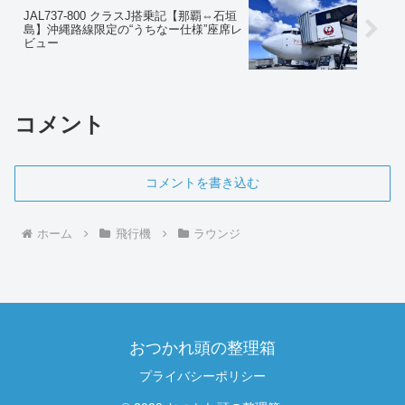
JAL737-800 クラスJ搭乗記【那覇⇔石垣
島】沖縄路線限定の“うちなー仕様”座席レ
ビュー
コメント
コメントを書き込む
ホーム
飛行機
ラウンジ
おつかれ頭の整理箱
プライバシーポリシー