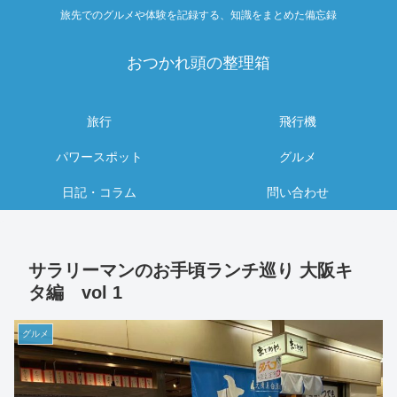
旅先でのグルメや体験を記録する、知識をまとめた備忘録
おつかれ頭の整理箱
旅行
飛行機
パワースポット
グルメ
日記・コラム
問い合わせ
サラリーマンのお手頃ランチ巡り 大阪キ
タ編 vol 1
グルメ