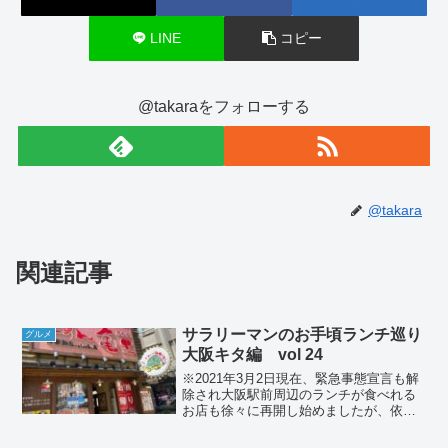
LINE
コピー
@takaraをフォローする
@takara
関連記事
サラリーマンのお手頃ランチ巡り
グルメ
大阪キタ編 vol 24
※2021年3月2日現在、緊急事態宣言も解
除され大阪駅前周辺のランチが食べれる
お店も徐々に再開し始めましたが、依然
休業をしているお店も多く、12時頃はラ
ンチ目当てに少ないお店に人が集中しま