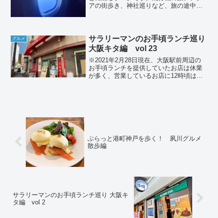
アの街歩き、神社巡りなど、旅の途中で
感じたことを静かに残しています。
サラリーマンのお手頃ランチ巡り
グルメ
大阪キタ編 vol 23
※2021年2月28日現在、大阪駅前周辺の
お手頃ランチを提供していたお店は休業
が多く、営業しているお店に12時頃は集
中しますので、時間をずらしてお昼に行
かれることをお勧めします。このブログ
では、大阪（梅田）駅前周辺でお手頃
（安い）ランチが食...
ぶらっと港町神戸を歩く！ 夙川グルメ
散歩編
サラリーマンのお手頃ランチ巡り 大阪キ
タ編 vol 2