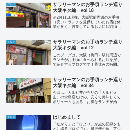
すので、時間をずらしてお昼に行かれる
サラリーマンのお手頃ランチ巡り
グルメ
ことをお勧めしま...
大阪キタ編 vol 18
※2月11日現在、大阪駅前周辺のお手頃
（安い）ランチを提供していたお店は休
業が多く、営業しているお店に12時頃は
集中しますので、時間をずらしてお昼に
行かれることをお勧めします。このブロ
グは、大阪（梅田）駅前周辺でお手頃
サラリーマンのお手頃ランチ巡り
グルメ
（安い）ランチが食べら...
大阪キタ編 vol 12
このブログは、大阪（梅田）駅前周辺で
ランチがお手頃に食べられるお店を探し
て紹介するブログです！昼休みの時間で
お店を探して食レポします！噂に聞くけ
どこのお店はどこ？とか、代わりにラン
チを食べて確かめてきて！というお店が
サラリーマンのお手頃ランチ巡り
グルメ
ありましたらコメントくだ...
大阪キタ編 vol 34
今回は、カルビ丼が売りの「カルビ火
山」の堂島店だけの、安くて美味しくて
ボリュームもある、お得なランチが始ま
ったと聞いて、早速行ってきました。大
阪駅周辺のランチタイム事情は、緊急事
態宣言が終わると共に、人、人、人で並
はじめまして
グルメ
ばないと入れない状態が、あ...
「たから」と「ひより」が旅の記録をも
とに綴るブログです。飛行機の旅、アジ