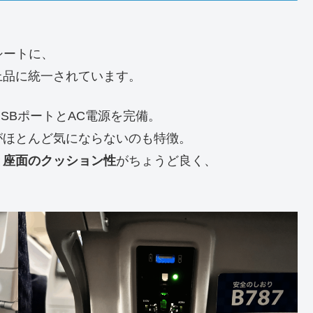
シートに、
上品に統一されています。
SBポートとAC電源を完備。
がほとんど気にならないのも特徴。
と
座面のクッション性
がちょうど良く、