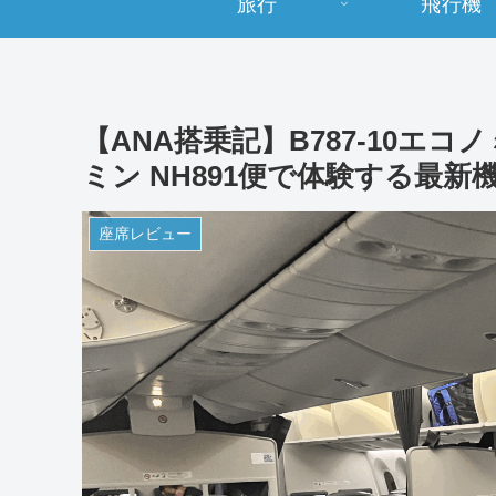
旅行
飛行機
【ANA搭乗記】B787-10エ
ミン NH891便で体験する最新
座席レビュー