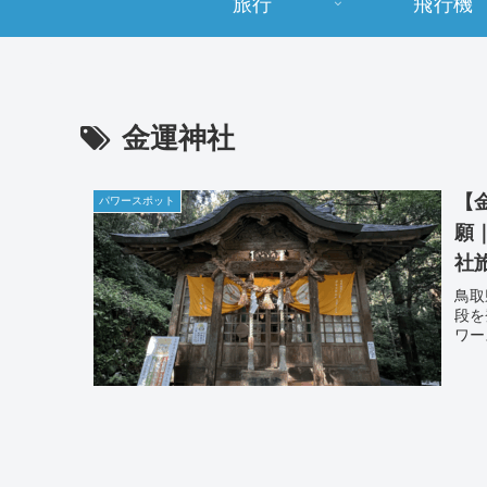
旅行
飛行機
金運神社
【
パワースポット
願
社
鳥取
段を
ワー