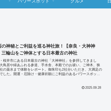
パワースポット
グルメ
西の神秘とご利益を巡る神社旅！【奈良・大神神
】三輪山をご神体とする日本最古の神社
・桜井市にある日本最古の神社「大神神社」を参拝してきまし
大鳥居や緑あふれる参道、手水舎、本殿でのお祓い、ご神木、狭
社の薬水まで体験をレポート。御朱印も2社分いただき、大満足の
でした。開運・厄除け・健康祈願にご利益のあるパワースポット
介します。
2025.09.28