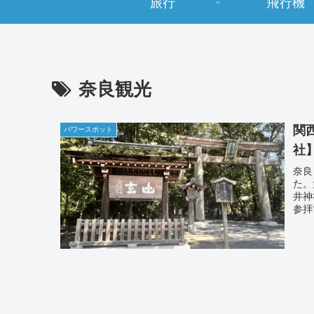
旅行
飛行機
奈良観光
関
パワースポット
社
奈良
た。
井神
参拝
を紹